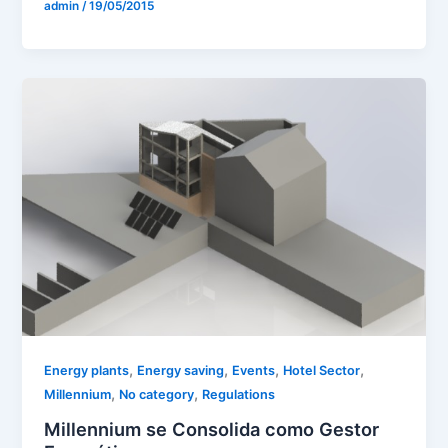
admin
/
19/05/2015
,
,
,
,
Energy plants
Energy saving
Events
Hotel Sector
,
,
Millennium
No category
Regulations
Millennium se Consolida como Gestor