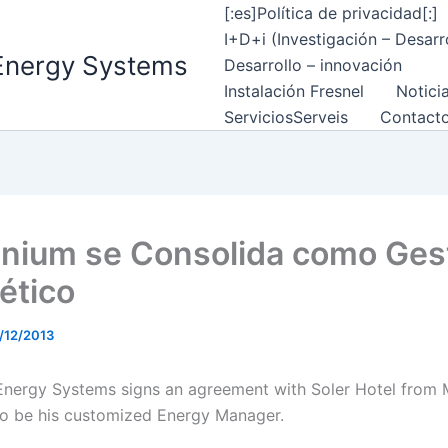
[:es]Política de privacidad[:]
I+D+i (Investigación – Desarr
Energy Systems
Desarrollo – innovación
Instalación Fresnel
Notici
Servicios
Serveis
Contact
nnium se Consolida como Ges
ético
/12/2013
Energy Systems signs an agreement with Soler Hotel from 
to be his customized Energy Manager.