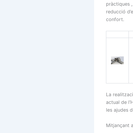
pràctiques ,
reducció d’
confort.
La realitzac
actual de l’
les ajudes d
Mitjançant 