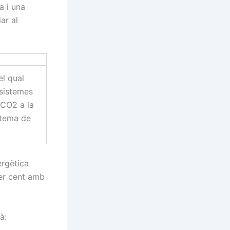
a i una
ar al
el qual
 sistemes
 CO2 a la
stema de
ergètica
per cent amb
à: