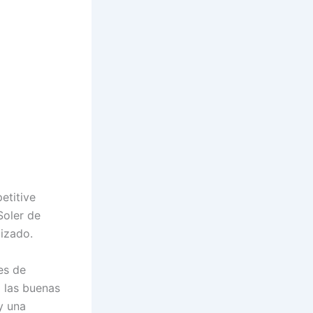
etitive
Soler de
lizado.
es de
 las buenas
y una