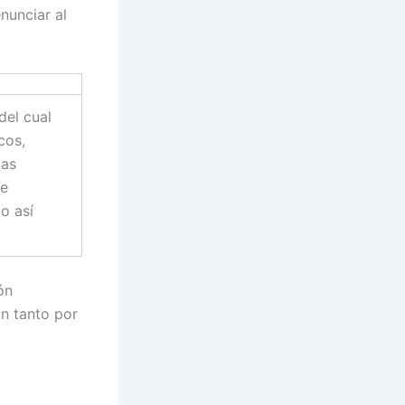
nunciar al
del cual
cos,
las
se
o así
ón
un tanto por