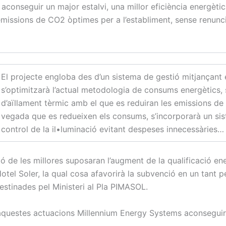
 aconseguir un major estalvi, una millor eficiència energètic
emissions de CO2 òptimes per a l’establiment, sense renunci
El projecte engloba des d’un sistema de gestió mitjançant 
s’optimitzarà l’actual metodologia de consums energètics,
d’aïllament tèrmic amb el que es reduiran les emissions de
vegada que es redueixen els consums, s’incorporarà un si
control de la il•luminació evitant despeses innecessàries…
ió de les millores suposaran l’augment de la qualificació en
Hotel Soler, la qual cosa afavorirà la subvenció en un tant 
estinades pel Ministeri al Pla PIMASOL.
aquestes actuacions Millennium Energy Systems aconseguir