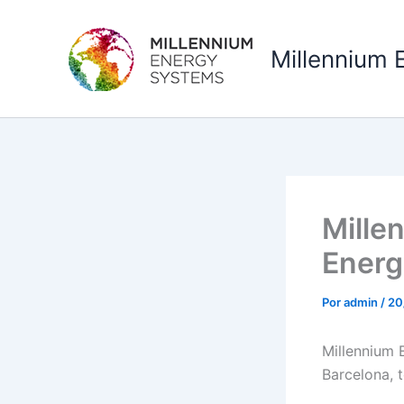
Ir
al
Millennium 
contenido
Mille
Energ
Por
admin
/
20
Millennium 
Barcelona, 