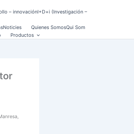
ollo – innovación
I+D+i (Investigación –
as
Noticies
Quienes Somos
Qui Som
o
Productos
tor
Manresa,