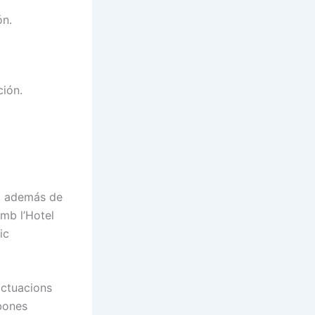
ón.
ción.
, además de
mb l’Hotel
ic
actuacions
bones