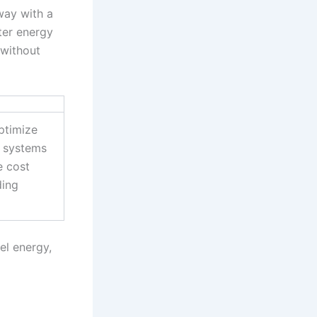
way with a
ter energy
 without
ptimize
n systems
e cost
ding
el energy,