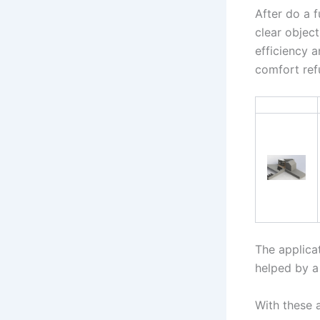
After do a 
clear objec
efficiency 
comfort ref
The applicat
helped by a
With these 