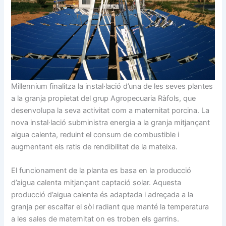
Millennium finalitza la instal·lació d’una de les seves plantes
a la granja propietat del grup Agropecuaria Ràfols, que
desenvolupa la seva activitat com a maternitat porcina. La
nova instal·lació subministra energia a la granja mitjançant
aigua calenta, reduint el consum de combustible i
augmentant els ratis de rendibilitat de la mateixa.
El funcionament de la planta es basa en la producció
d’aigua calenta mitjançant captació solar. Aquesta
producció d’aigua calenta és adaptada i adreçada a la
granja per escalfar el sòl radiant que manté la temperatura
a les sales de maternitat on es troben els garrins.