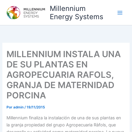
Ir
Millennium
al
Energy Systems
contenido
MILLENNIUM INSTALA UNA
DE SU PLANTAS EN
AGROPECUARIA RAFOLS,
GRANJA DE MATERNIDAD
PORCINA
Por
admin
/
19/11/2015
Millennium finaliza la instalación de una de sus plantas en
la granja propiedad del grupo Agropecuaria Ràfols, que
desarrolla su actividad como maternidad porcina. La nueva